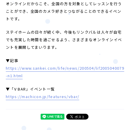
オンラインだからこそ、全国の方を対象としてレッスンを行う
ことができ、全国のカメラ好きとつながることのできるイベン
トです。
ステイホームの日々が続く中、今後もリンクバルは人々が自宅
でも充実した時間を過ごせるよう、さまざまなオンラインイベ
ントを展開してまいります。
▼記事
https://www.sankei.com/life/news/200504/lif2005040079
-n1.html
▼「V BAR」イベント一覧
https://machicon.jp/features/vbar/
婚活パーティー（東京）
婚活パーティー（大阪）
PRIVACY POLICY