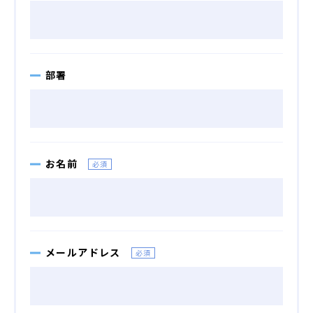
部署
お名前
必須
婚活パーティー（東京）
メールアドレス
必須
婚活パーティー（大阪）
PRIVACY POLICY