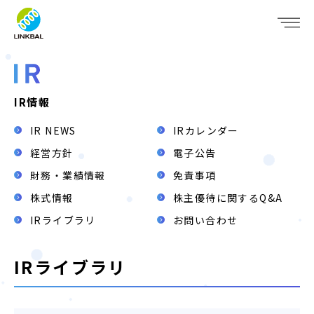
JP
EN
WHO WE ARE
SERVICE
IR情報
IR NEWS
IRカレンダー
COMPANY
経営方針
電子公告
IR
財務・業績情報
免責事項
株式情報
株主優待に関するQ&A
RECRUIT
IRライブラリ
お問い合わせ
NEWS
IRライブラリ
CONTACT