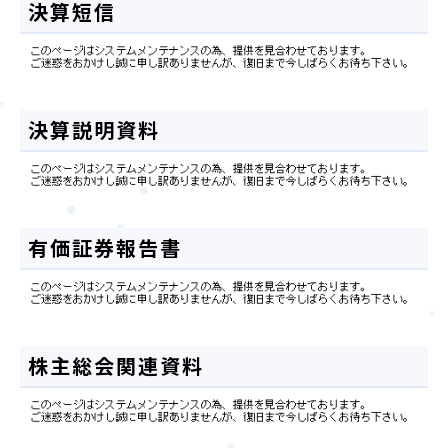
決算短信
決算説明資料
有価証券報告書
婚活パーティー（東京）
株主総会関連資料
婚活パーティー（大阪）
PRIVACY POLICY