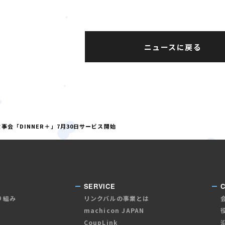
ニュースに戻る
会「DINNER＋」7月30日サービス開始
SERVICE
り組み
リンクバルの事業とは
machicon JAPAN
CoupLink