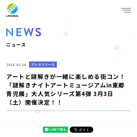
JP
EN
WHO WE ARE
SERVICE
ニュース
COMPANY
2018.02.14
プレスリリース
IR
アートと謎解きが一緒に楽しめる街コン！
「謎解きナイトアートミュージアムin東郷
RECRUIT
青児展」大人気シリーズ第4弾 3月3日
（土）開催決定！！
NEWS
CONTACT