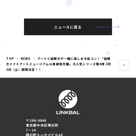
ニュースに戻る
TOP
NEWS
アートと謎解きが一緒に楽しめる街コン！「謎解
きナイトアートミュージアムin東郷青児展」大人気シリーズ第4弾 3月
3日（土）開催決定！！
婚活パーティー（東京）
婚活パーティー（大阪）
〒104-0044
東京都中央区明石町
PRIVACY POLICY
7－14
明石町トーセイビル6F