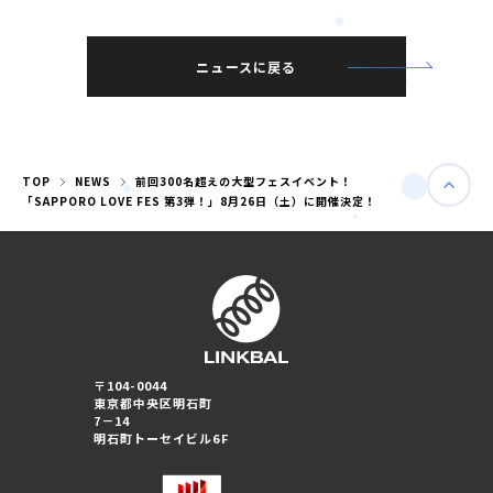
ニュースに戻る
TOP
NEWS
前回300名超えの大型フェスイベント！
「SAPPORO LOVE FES 第3弾！」8月26日（土）に開催決定！
婚活パーティー（東京）
〒104-0044
婚活パーティー（大阪）
東京都中央区明石町
7－14
明石町トーセイビル6F
PRIVACY POLICY