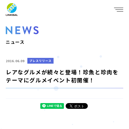
JP
EN
WHO WE ARE
SERVICE
ニュース
COMPANY
2016.06.09
プレスリリース
IR
レアなグルメが続々と登場！珍魚と珍肉を
テーマにグルメイベント初開催！
RECRUIT
NEWS
CONTACT