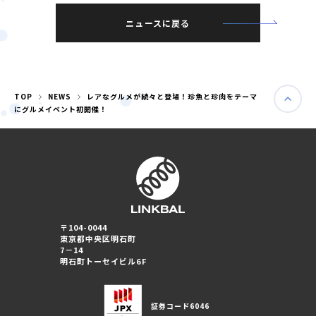
ニュースに戻る
TOP
NEWS
レアなグルメが続々と登場！珍魚と珍肉をテーマ
にグルメイベント初開催！
〒104-0044
東京都中央区明石町
婚活パーティー（東京）
7－14
婚活パーティー（大阪）
明石町トーセイビル6F
PRIVACY POLICY
証券コード
6046