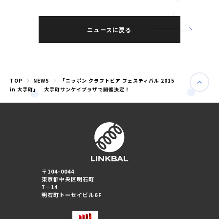
ニュースに戻る
TOP
NEWS
「ニッポン クラフトビア フェスティバル 2015
in 大手町」 大手町サンケイプラザで開催決定！
婚活パーティー（東京）
〒104-0044
婚活パーティー（大阪）
東京都中央区明石町
7－14
明石町トーセイビル6F
PRIVACY POLICY