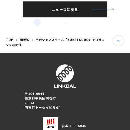
ニュースに戻る
TOP
NEWS
街のシェアスペース「BUKATSUDO」でヨガコ
ンを初開催
〒104-0044
東京都中央区明石町
婚活パーティー（東京）
7－14
婚活パーティー（大阪）
明石町トーセイビル6F
PRIVACY POLICY
証券コード
6046