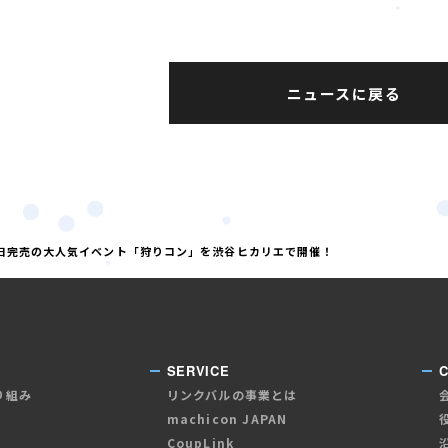
ニュースに戻る
日完売の大人気イベント「狩りコン」を渋谷ヒカリエで開催！
SERVICE
り組み
リンクバルの事業とは
machicon JAPAN
CoupLink