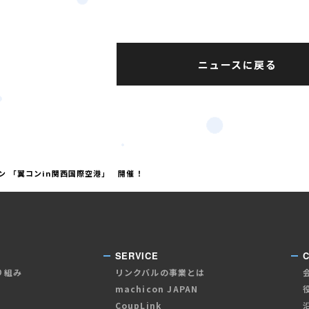
ニュースに戻る
コン 「翼コンin関西国際空港」 開催！
SERVICE
り組み
リンクバルの事業とは
machicon JAPAN
CoupLink