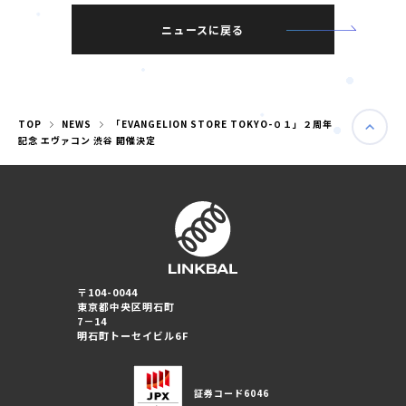
ニュースに戻る
TOP
NEWS
「EVANGELION STORE TOKYO-０１」２周年
記念 エヴァコン 渋谷 開催決定
〒104-0044
東京都中央区明石町
婚活パーティー（東京）
7－14
婚活パーティー（大阪）
明石町トーセイビル6F
PRIVACY POLICY
証券コード
6046