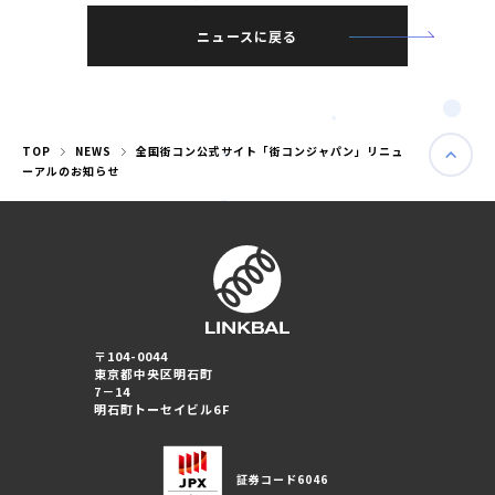
ニュースに戻る
TOP
NEWS
全国街コン公式サイト「街コンジャパン」リニュ
ーアルのお知らせ
〒104-0044
東京都中央区明石町
婚活パーティー（東京）
7－14
婚活パーティー（大阪）
明石町トーセイビル6F
PRIVACY POLICY
証券コード
6046