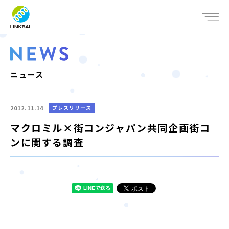
JP
EN
WHO WE ARE
SERVICE
ニュース
COMPANY
2012.11.14
プレスリリース
IR
マクロミル×街コンジャパン共同企画街コ
ンに関する調査
RECRUIT
NEWS
CONTACT