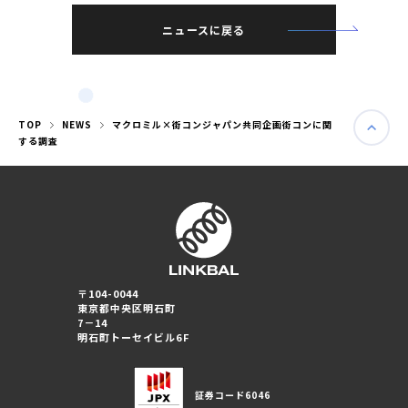
ニュースに戻る
TOP
NEWS
マクロミル×街コンジャパン共同企画街コンに関
する調査
〒104-0044
東京都中央区明石町
婚活パーティー（東京）
7－14
婚活パーティー（大阪）
明石町トーセイビル6F
PRIVACY POLICY
証券コード
6046