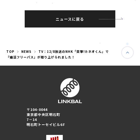
ニュースに戻る
TOP
NEWS
TV：12/8放送のNHK「突撃!カネオくん」で
『婚活フリーパス』が取り上げられました！
婚活パーティー（東京）
〒104-0044
婚活パーティー（大阪）
東京都中央区明石町
7－14
明石町トーセイビル6F
PRIVACY POLICY