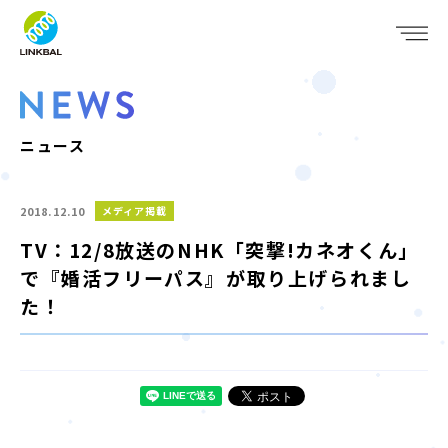
JP
EN
WHO WE ARE
SERVICE
ニュース
COMPANY
2018.12.10
メディア掲載
IR
TV：12/8放送のNHK「突撃!カネオくん」
で『婚活フリーパス』が取り上げられまし
RECRUIT
た！
NEWS
CONTACT