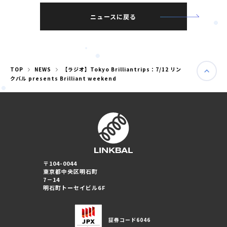
ニュースに戻る
TOP
NEWS
【ラジオ】Tokyo Brilliantrips：7/12 リン
クバル presents Brilliant weekend
〒104-0044
東京都中央区明石町
婚活パーティー（東京）
7－14
婚活パーティー（大阪）
明石町トーセイビル6F
PRIVACY POLICY
証券コード
6046