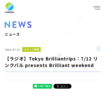
JP
EN
WHO WE ARE
SERVICE
ニュース
COMPANY
2018.07.12
メディア掲載
IR
【ラジオ】Tokyo Brilliantrips：7/12 リ
ンクバル presents Brilliant weekend
RECRUIT
NEWS
CONTACT