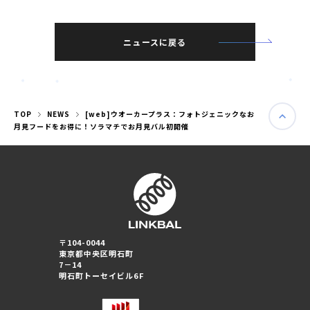
ニュースに戻る
TOP
NEWS
[web]ウオーカープラス：フォトジェニックなお
月見フードをお得に！ソラマチでお月見バル初開催
婚活パーティー（東京）
〒104-0044
婚活パーティー（大阪）
東京都中央区明石町
7－14
明石町トーセイビル6F
PRIVACY POLICY