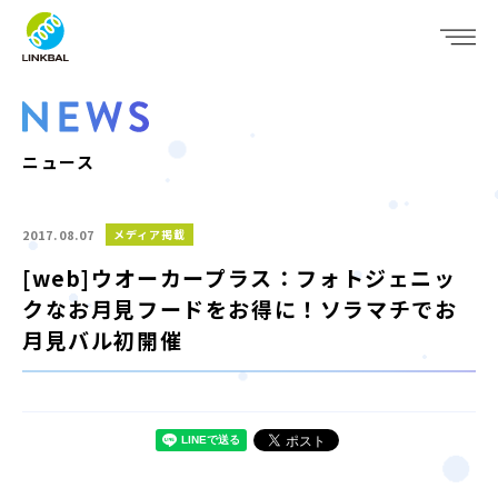
JP
EN
WHO WE ARE
SERVICE
ニュース
COMPANY
2017.08.07
メディア掲載
IR
[web]ウオーカープラス：フォトジェニッ
クなお月見フードをお得に！ソラマチでお
RECRUIT
月見バル初開催
NEWS
CONTACT