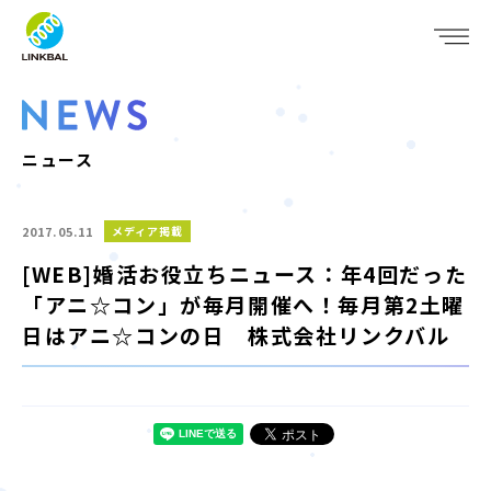
JP
EN
WHO WE ARE
SERVICE
ニュース
COMPANY
2017.05.11
メディア掲載
IR
[WEB]婚活お役立ちニュース：年4回だった
「アニ☆コン」が毎月開催へ！毎月第2土曜
RECRUIT
日はアニ☆コンの日 株式会社リンクバル
NEWS
CONTACT