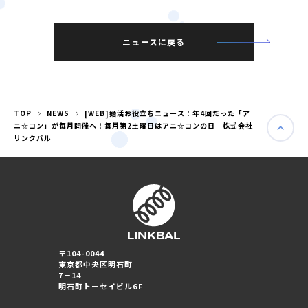
ニュースに戻る
TOP
NEWS
[WEB]婚活お役立ちニュース：年4回だった「ア
ニ☆コン」が毎月開催へ！毎月第2土曜日はアニ☆コンの日 株式会社
リンクバル
婚活パーティー（東京）
婚活パーティー（大阪）
〒104-0044
東京都中央区明石町
7－14
明石町トーセイビル6F
PRIVACY POLICY