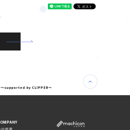
ported by CLIPPER～
COMPANY
会社概要