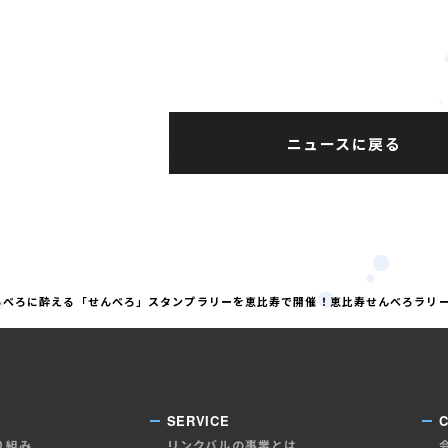
ニュースに戻る
べろべろに酔える「せんべろ」スタンプラリーを恵比寿で開催！恵比寿せんべろラリー～sup
SERVICE
り組み
リンクバルの事業とは