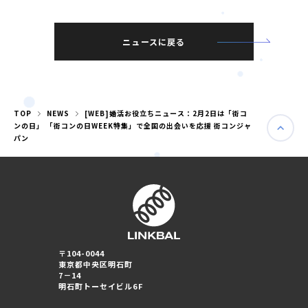
ニュースに戻る
TOP
NEWS
[WEB]婚活お役立ちニュース：2月2日は「街コ
ンの日」 「街コンの日WEEK特集」で全国の出会いを応援 街コンジャ
パン
婚活パーティー（東京）
婚活パーティー（大阪）
〒104-0044
東京都中央区明石町
7－14
明石町トーセイビル6F
PRIVACY POLICY