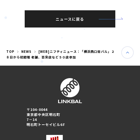
ニュースに戻る
TOP
NEWS
[WEB]ニフティニュース：「横浜西口街バル」２
８日から初開催 老舗、百貨店など５０店参加
婚活パーティー（東京）
〒104-0044
婚活パーティー（大阪）
東京都中央区明石町
7－14
明石町トーセイビル6F
PRIVACY POLICY