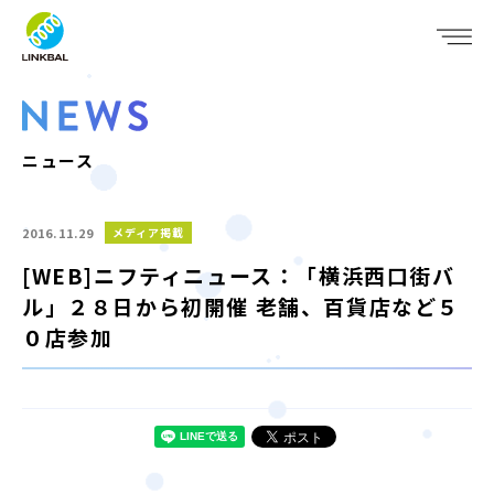
JP
EN
WHO WE ARE
SERVICE
ニュース
COMPANY
2016.11.29
メディア掲載
IR
[WEB]ニフティニュース：「横浜西口街バ
ル」２８日から初開催 老舗、百貨店など５
RECRUIT
０店参加
NEWS
CONTACT