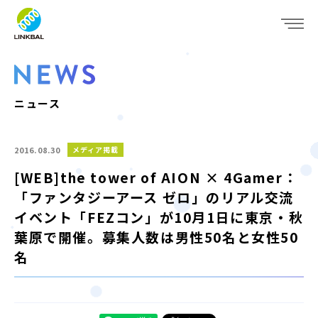
JP
EN
WHO WE ARE
SERVICE
ニュース
COMPANY
2016.08.30
メディア掲載
IR
[WEB]the tower of AION × 4Gamer：
「ファンタジーアース ゼロ」のリアル交流
RECRUIT
イベント「FEZコン」が10月1日に東京・秋
葉原で開催。募集人数は男性50名と女性50
NEWS
名
CONTACT