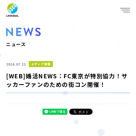
JP
EN
WHO WE ARE
SERVICE
ニュース
COMPANY
2016.07.21
メディア掲載
IR
[WEB]婚活NEWS：FC東京が特別協力！サ
ッカーファンのための街コン開催！
RECRUIT
NEWS
CONTACT