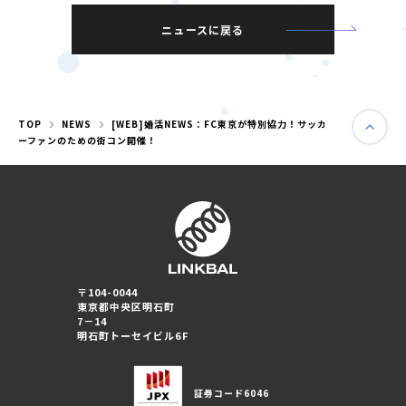
ニュースに戻る
TOP
NEWS
[WEB]婚活NEWS：FC東京が特別協力！サッカ
ーファンのための街コン開催！
〒104-0044
東京都中央区明石町
婚活パーティー（東京）
7－14
婚活パーティー（大阪）
明石町トーセイビル6F
PRIVACY POLICY
証券コード
6046