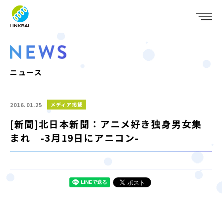
JP
EN
WHO WE ARE
SERVICE
ニュース
COMPANY
2016.01.25
メディア掲載
IR
[新聞]北日本新聞：アニメ好き独身男女集
まれ -3月19日にアニコン-
RECRUIT
NEWS
CONTACT