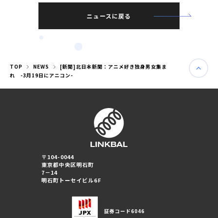
ニュースに戻る
TOP
NEWS
[新聞]北日本新聞：アニメ好き独身男女集ま
れ -3月19日にアニコン-
〒104-0044
東京都中央区明石町
婚活パーティー（東京）
7－14
婚活パーティー（大阪）
明石町トーセイビル6F
PRIVACY POLICY
証券コード
6046