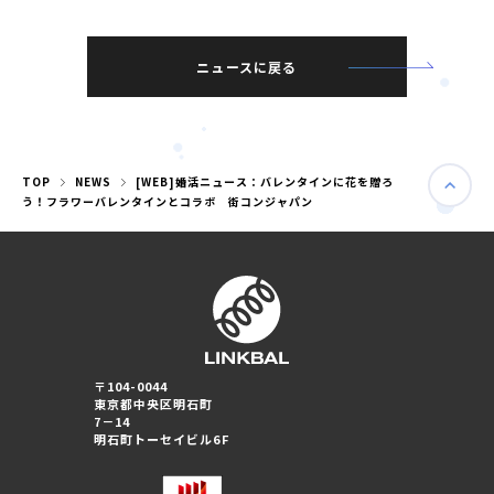
ニュースに戻る
TOP
NEWS
[WEB]婚活ニュース：バレンタインに花を贈ろ
う！フラワーバレンタインとコラボ 街コンジャパン
婚活パーティー（東京）
〒104-0044
婚活パーティー（大阪）
東京都中央区明石町
7－14
明石町トーセイビル6F
PRIVACY POLICY