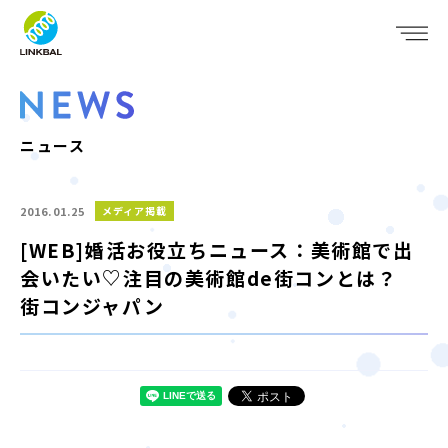
JP
EN
WHO WE ARE
SERVICE
ニュース
COMPANY
2016.01.25
メディア掲載
IR
[WEB]婚活お役立ちニュース：美術館で出
会いたい♡注目の美術館de街コンとは？
RECRUIT
街コンジャパン
NEWS
CONTACT