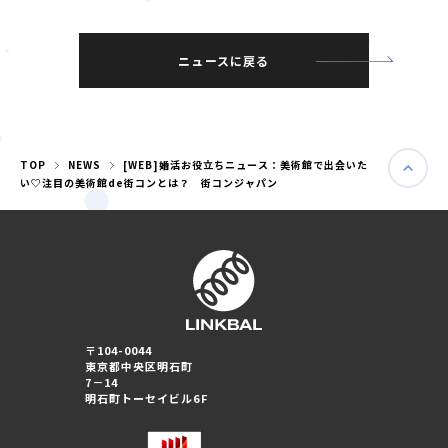
ニュースに戻る
TOP
NEWS
[WEB]婚活お役立ちニュース：美術館で出会いた
い♡注目の美術館de街コンとは？ 街コンジャパン
婚活パーティー（東京）
〒104-0044
婚活パーティー（大阪）
東京都中央区明石町
7－14
明石町トーセイビル6F
PRIVACY POLICY