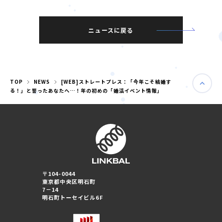
ニュースに戻る
TOP
NEWS
[WEB]ストレートプレス：「今年こそ結婚す
る！」と誓ったあなたへ…！年の初めの「婚活イベント情報」
婚活パーティー（東京）
〒104-0044
婚活パーティー（大阪）
東京都中央区明石町
7－14
明石町トーセイビル6F
PRIVACY POLICY