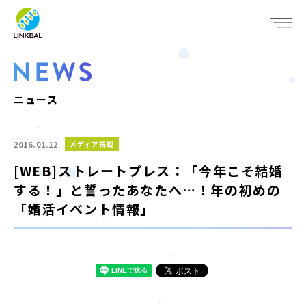
JP
EN
WHO WE ARE
SERVICE
ニュース
COMPANY
2016.01.12
メディア掲載
IR
[WEB]ストレートプレス：「今年こそ結婚
する！」と誓ったあなたへ…！年の初めの
RECRUIT
「婚活イベント情報」
NEWS
CONTACT