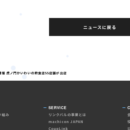
ニュースに戻る
開催 虎ノ門かいわいの飲食店55店舗が出店
SERVICE
り組み
リンクバルの事業とは
machicon JAPAN
CoupLink