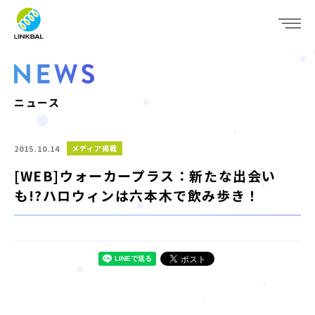
JP
EN
WHO WE ARE
SERVICE
ニュース
COMPANY
2015.10.14
メディア掲載
IR
[WEB]ウォーカープラス：新たな出会い
も!?ハロウィンは六本木で飲み歩き！
RECRUIT
NEWS
CONTACT