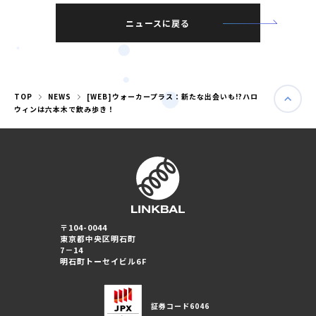
ニュースに戻る
TOP
NEWS
[WEB]ウォーカープラス：新たな出会いも!?ハロ
ウィンは六本木で飲み歩き！
〒104-0044
東京都中央区明石町
婚活パーティー（東京）
7－14
婚活パーティー（大阪）
明石町トーセイビル6F
PRIVACY POLICY
証券コード
6046