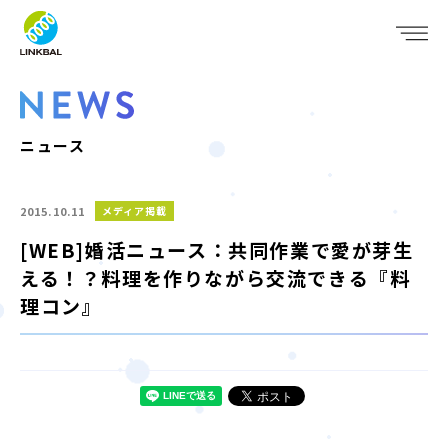
JP
EN
WHO WE ARE
SERVICE
ニュース
COMPANY
2015.10.11
メディア掲載
IR
[WEB]婚活ニュース：共同作業で愛が芽生
える！？料理を作りながら交流できる『料
RECRUIT
理コン』
NEWS
CONTACT