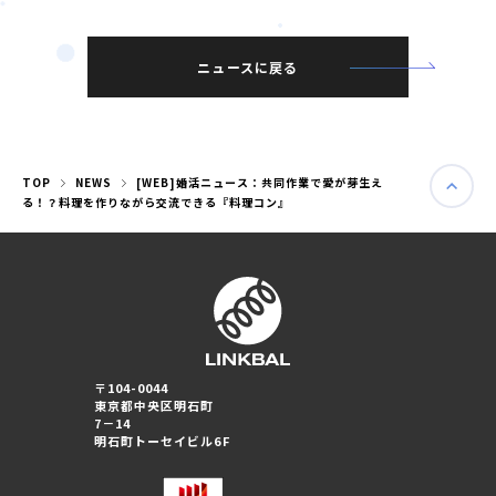
ニュースに戻る
TOP
NEWS
[WEB]婚活ニュース：共同作業で愛が芽生え
る！？料理を作りながら交流できる『料理コン』
婚活パーティー（東京）
〒104-0044
婚活パーティー（大阪）
東京都中央区明石町
7－14
明石町トーセイビル6F
PRIVACY POLICY