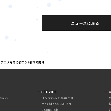
ニュースに戻る
バル、アニメ好きの街コン6都市で開催！
SERVICE
り組み
リンクバルの事業とは
machicon JAPAN
CoupLink