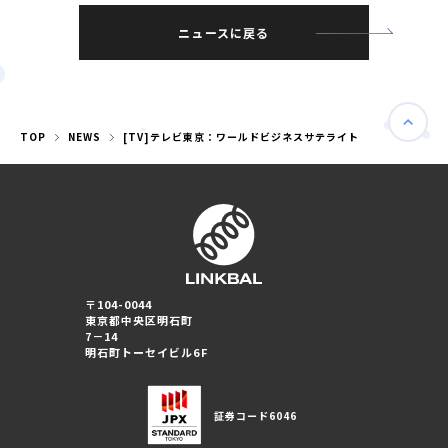
ニュースに戻る
TOP
NEWS
[TV]テレビ東京：ワールドビジネスサテライト
〒104-0044
東京都中央区明石町
7－14
婚活パーティー（東京）
明石町トーセイビル6F
婚活パーティー（大阪）
証券コード
6046
PRIVACY POLICY