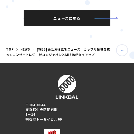
ニュースに戻る
TOP
NEWS
[WEB]婚活お役立ちニュース：カップル候補を誘
ってコンサートに♡ 街コンジャパンとMISIAがタイアップ
婚活パーティー（東京）
〒104-0044
婚活パーティー（大阪）
東京都中央区明石町
7－14
明石町トーセイビル6F
PRIVACY POLICY