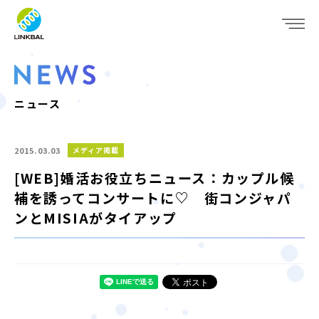
JP
EN
WHO WE ARE
SERVICE
ニュース
COMPANY
2015.03.03
メディア掲載
IR
[WEB]婚活お役立ちニュース：カップル候
補を誘ってコンサートに♡ 街コンジャパ
RECRUIT
ンとMISIAがタイアップ
NEWS
CONTACT