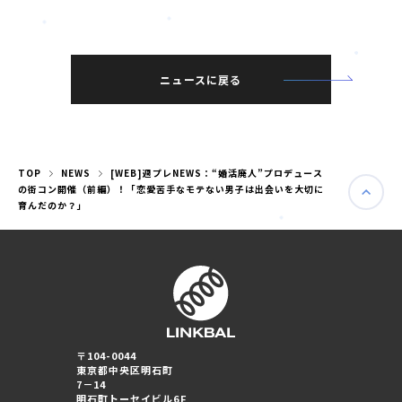
ニュースに戻る
TOP
NEWS
[WEB]週プレNEWS：“婚活廃人”プロデュース
の街コン開催（前編）！「恋愛苦手なモテない男子は出会いを大切に
育んだのか？」
婚活パーティー（東京）
婚活パーティー（大阪）
〒104-0044
東京都中央区明石町
PRIVACY POLICY
7－14
明石町トーセイビル6F