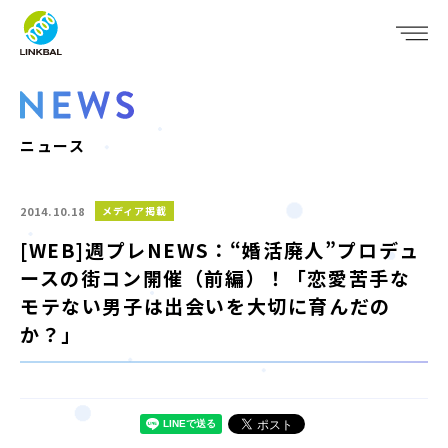
JP
EN
WHO WE ARE
SERVICE
ニュース
COMPANY
2014.10.18
メディア掲載
IR
[WEB]週プレNEWS：“婚活廃人”プロデュ
ースの街コン開催（前編）！「恋愛苦手な
RECRUIT
モテない男子は出会いを大切に育んだの
か？」
NEWS
CONTACT