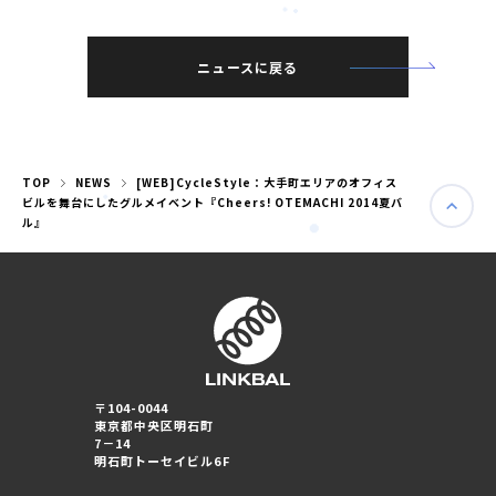
ニュースに戻る
TOP
NEWS
[WEB]CycleStyle：大手町エリアのオフィス
ビルを舞台にしたグルメイベント『Cheers! OTEMACHI 2014夏バ
ル』
婚活パーティー（東京）
婚活パーティー（大阪）
〒104-0044
東京都中央区明石町
7－14
明石町トーセイビル6F
PRIVACY POLICY