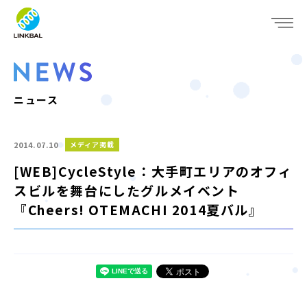
JP
EN
WHO WE ARE
SERVICE
ニュース
COMPANY
2014.07.10
メディア掲載
IR
[WEB]CycleStyle：大手町エリアのオフィ
スビルを舞台にしたグルメイベント
RECRUIT
『Cheers! OTEMACHI 2014夏バル』
NEWS
CONTACT