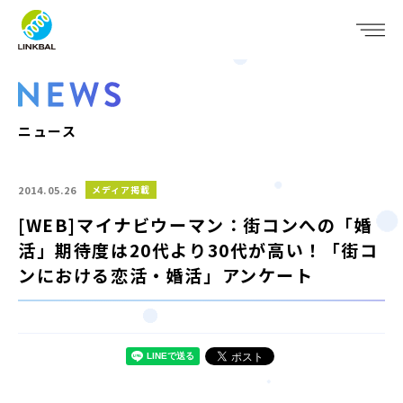
JP
EN
WHO WE ARE
SERVICE
ニュース
COMPANY
2014.05.26
メディア掲載
IR
[WEB]マイナビウーマン：街コンへの「婚
活」期待度は20代より30代が高い！「街コ
RECRUIT
ンにおける恋活・婚活」アンケート
NEWS
CONTACT