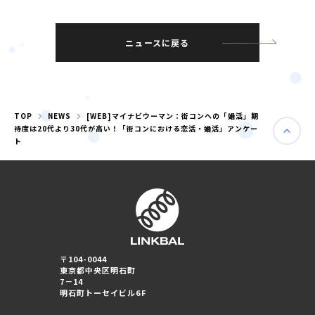
ニュースに戻る
TOP
NEWS
[WEB]マイナビウーマン：街コンへの「婚活」期
待度は20代より30代が高い！「街コンにおける恋活・婚活」アンケー
ト
婚活パーティー（東京）
婚活パーティー（大阪）
〒104-0044
東京都中央区明石町
7－14
明石町トーセイビル6F
PRIVACY POLICY