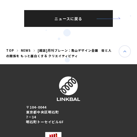
ニュースに戻る
TOP
NEWS
[雑誌]月刊ブレーン：青山デザイン会議 街と人
の関係を もっと面白くする クリエイティビティ
婚活パーティー（東京）
〒104-0044
婚活パーティー（大阪）
東京都中央区明石町
7－14
明石町トーセイビル6F
PRIVACY POLICY