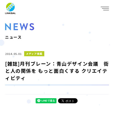
JP
EN
WHO WE ARE
SERVICE
ニュース
COMPANY
2014.05.01
メディア掲載
IR
[雑誌]月刊ブレーン：青山デザイン会議 街
と人の関係を もっと面白くする クリエイテ
RECRUIT
ィビティ
NEWS
CONTACT