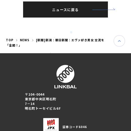
ニュースに戻る
TOP
NEWS
[新聞]新潟：朝日新聞：エヴァ好き男女 交流を
「全開！」
〒104-0044
東京都中央区明石町
婚活パーティー（東京）
7－14
婚活パーティー（大阪）
明石町トーセイビル6F
PRIVACY POLICY
証券コード
6046