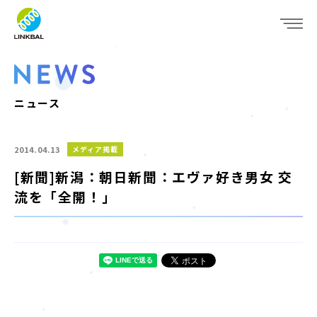
JP
EN
WHO WE ARE
SERVICE
ニュース
COMPANY
2014.04.13
メディア掲載
IR
[新聞]新潟：朝日新聞：エヴァ好き男女 交
流を「全開！」
RECRUIT
NEWS
CONTACT