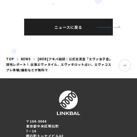
ニュースに戻る
TOP
NEWS
[WEB]アキバ総研：公式交流会「エヴァ女子会」
現地レポート！ 出張エヴァネイル、エヴァタロット占い、エヴァコス
プレ体験/撮影などが無料で
婚活パーティー（東京）
婚活パーティー（大阪）
〒104-0044
東京都中央区明石町
PRIVACY POLICY
7－14
明石町トーセイビル6F