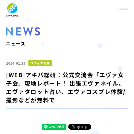
JP
EN
WHO WE ARE
SERVICE
ニュース
COMPANY
2014.01.23
メディア掲載
IR
[WEB]アキバ総研：公式交流会「エヴァ女
子会」現地レポート！ 出張エヴァネイル、
RECRUIT
エヴァタロット占い、エヴァコスプレ体験/
撮影などが無料で
NEWS
CONTACT