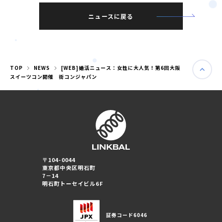
ニュースに戻る
TOP
NEWS
[WEB]婚活ニュース：女性に大人気！第6回大阪
スイーツコン開催 街コンジャパン
〒104-0044
東京都中央区明石町
婚活パーティー（東京）
7－14
婚活パーティー（大阪）
明石町トーセイビル6F
PRIVACY POLICY
証券コード
6046