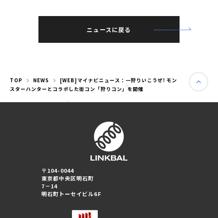
ニュースに戻る
TOP
NEWS
[WEB]マイナビニュース：一狩りいこうぜ! モン
スターハンターとコラボした街コン「狩りコン」を開催
婚活パーティー（東京）
〒104-0044
婚活パーティー（大阪）
東京都中央区明石町
7－14
明石町トーセイビル6F
PRIVACY POLICY