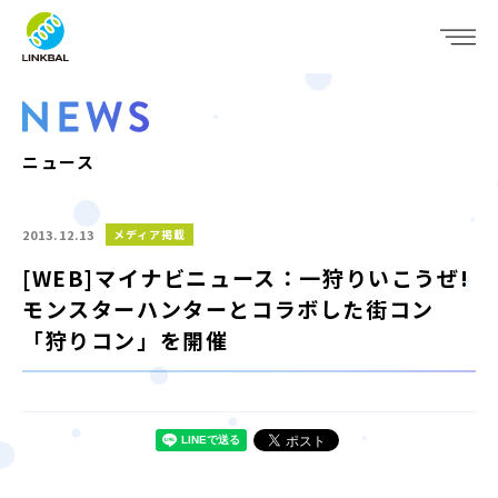
JP
EN
WHO WE ARE
SERVICE
ニュース
COMPANY
2013.12.13
メディア掲載
IR
[WEB]マイナビニュース：一狩りいこうぜ!
モンスターハンターとコラボした街コン
RECRUIT
「狩りコン」を開催
NEWS
CONTACT