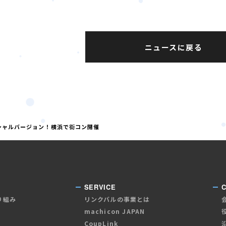
ニュースに戻る
ペシャルバージョン！横浜で街コン開催
SERVICE
り組み
リンクバルの事業とは
machicon JAPAN
CoupLink