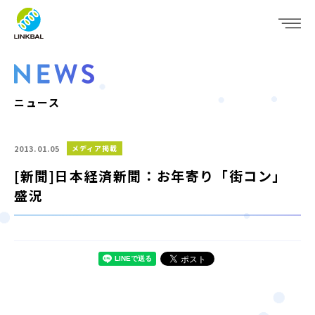
JP
EN
WHO WE ARE
SERVICE
ニュース
COMPANY
2013.01.05
メディア掲載
IR
[新聞]日本経済新聞：お年寄り「街コン」
盛況
RECRUIT
NEWS
CONTACT