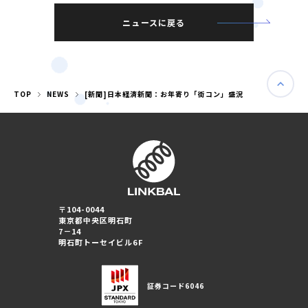
ニュースに戻る
TOP
NEWS
[新聞]日本経済新聞：お年寄り「街コン」盛況
〒104-0044
東京都中央区明石町
7－14
婚活パーティー（東京）
明石町トーセイビル6F
婚活パーティー（大阪）
証券コード
6046
PRIVACY POLICY