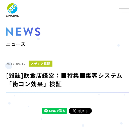
JP
EN
WHO WE ARE
SERVICE
ニュース
COMPANY
2012.09.12
メディア掲載
IR
[雑誌]飲食店経営：■特集■集客システム
「街コン効果」検証
RECRUIT
NEWS
CONTACT