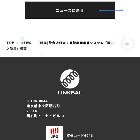
ニュースに戻る
TOP
NEWS
[雑誌]飲食店経営：■特集■集客システム「街コ
ン効果」検証
〒104-0044
東京都中央区明石町
婚活パーティー（東京）
7－14
婚活パーティー（大阪）
明石町トーセイビル6F
PRIVACY POLICY
証券コード
6046