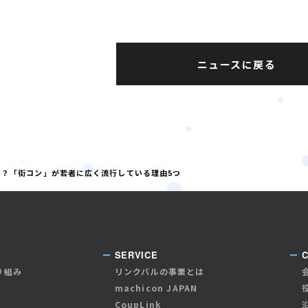
ニュースに戻る
ってた？「街コン」が若者に広く流行している理由5つ
SERVICE
り組み
リンクバルの事業とは
machicon JAPAN
CoupLink