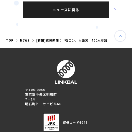
ニュースに戻る
TOP
NEWS
[新聞]東奥新聞：「街コン」大盛況 400人参加
〒104-0044
東京都中央区明石町
7－14
婚活パーティー（東京）
明石町トーセイビル6F
婚活パーティー（大阪）
証券コード
6046
PRIVACY POLICY