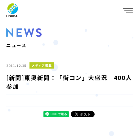
JP
EN
WHO WE ARE
SERVICE
ニュース
COMPANY
2011.12.15
メディア掲載
IR
[新聞]東奥新聞：「街コン」大盛況 400人
参加
RECRUIT
NEWS
CONTACT