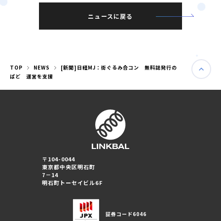
ニュースに戻る
TOP
NEWS
[新聞]日経MJ：街ぐるみ合コン 無料誌発行の
ぱど 運営を支援
〒104-0044
東京都中央区明石町
婚活パーティー（東京）
7－14
婚活パーティー（大阪）
明石町トーセイビル6F
PRIVACY POLICY
証券コード
6046