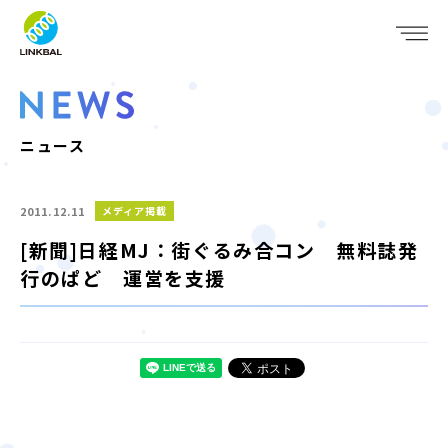
JP
EN
WHO WE ARE
SERVICE
ニュース
COMPANY
2011.12.11
メディア掲載
IR
[新聞]日経MJ：街ぐるみ合コン 無料誌発
行のぱど 運営を支援
RECRUIT
NEWS
CONTACT