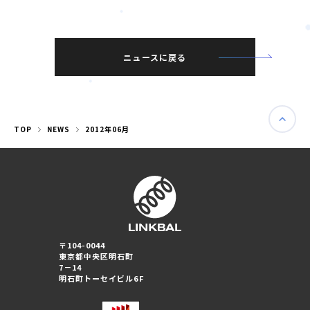
ニュースに戻る
TOP
NEWS
2012年06月
婚活パーティー（東京）
〒104-0044
婚活パーティー（大阪）
東京都中央区明石町
7－14
明石町トーセイビル6F
PRIVACY POLICY