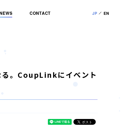
NEWS
CONTACT
JP
EN
。CoupLinkにイベント