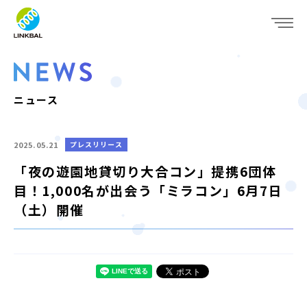
JP
EN
WHO WE ARE
SERVICE
ニュース
COMPANY
2025.05.21
プレスリリース
IR
「夜の遊園地貸切り大合コン」提携6団体
目！1,000名が出会う「ミラコン」6月7日
RECRUIT
（土）開催
NEWS
CONTACT