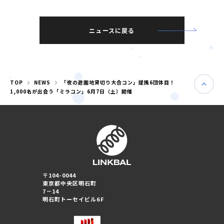
ニュースに戻る
TOP
NEWS
「夜の遊園地貸切り大合コン」提携6団体目！
1,000名が出会う「ミラコン」6月7日（土）開催
婚活パーティー（東京）
〒104-0044
婚活パーティー（大阪）
東京都中央区明石町
7－14
明石町トーセイビル6F
PRIVACY POLICY